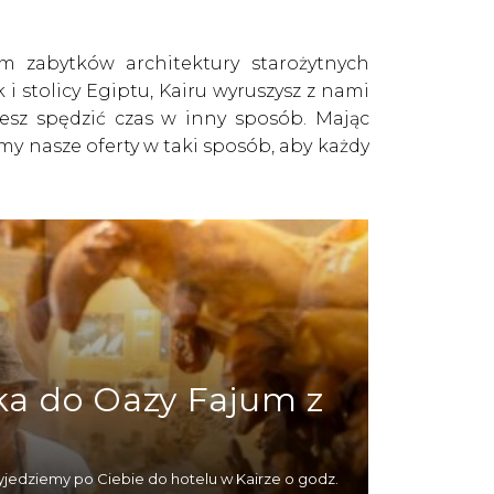
m zabytków architektury starożytnych
 stolicy Egiptu, Kairu wyruszysz z nami
esz spędzić czas w inny sposób. Mając
y nasze oferty w taki sposób, aby każdy
a i Marsa Alam, dotarcie do Kairu to
 z polskojęzycznym przewodnikiem na
ska.
 bogactwa grobowca Tutanchamona i na
niewielcy się wydajemy stojąc w cieniu
a do Oazy Fajum z
tektury, na twojej liście powinien znaleźć
ci się zwiedzić większość zabytków tego
lów oraz zobaczysz świątynie kompleksu
yjedziemy po Ciebie do hotelu w Kairze o godz.