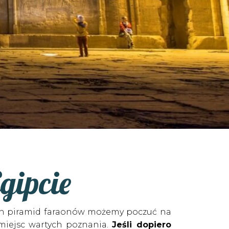
gipcie
nych piramid faraonów możemy poczuć na
 miejsc wartych poznania.
Jeśli dopiero