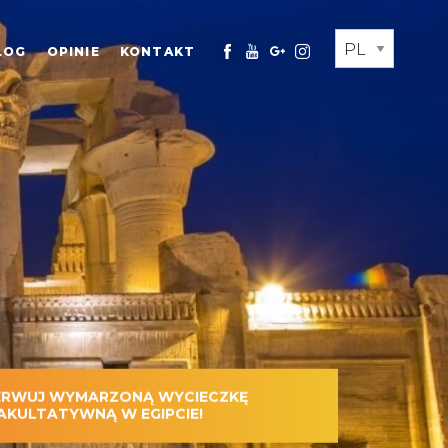
LOG
OPINIE
KONTAKT
ERWUJ WYMARZONĄ WYCIECZKĘ
AKULTATYWNĄ W EGIPCIE!