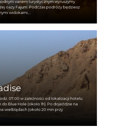
ygodnym vanem turystycznym wyruszymy
dziwiać stojąc bezpiecznie w balonie.
zej oazy Fajum. Podczas podróży będziesz
nymi widokami,...
orów św. Antoniego i św. Pawła. To tylko
 freski oraz poznasz codzienne życie
lat. To również słońce, które dopisuje
Synaj, zanurkować z delfinami, bądź
 może Beduini pozwolą ci się przejechać
 el Sheikh, czy Taby, wyruszysz z nami
 oraz nad Morze Martwe.
adise
odz. 07:00 w zależności od lokalizacji hotelu.
do Blue Hole (około 1h). Po dojeździe na
na wielblądach (około 20 min przy