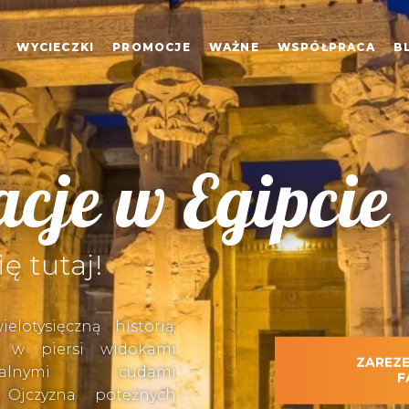
WYCIECZKI
PROMOCJE
WAŻNE
WSPÓŁPRACA
B
je w Egipcie
ę tutaj!
lotysięczną historią,
h w piersi widokami
ZAREZ
lnymi cudami
F
. Ojczyzna potężnych