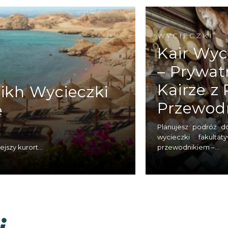
ednio do stolicy Egiptu, Kairu na zwiedzanie tego 
ną atmosferę.
Wąkie uliczki, liczne bazary, świat
WYCIECZKI
iowiecze, kawiarnie z tradycyjną sziszą to wszystko 
Kair Wyc
– Prywat
Kairze z
ikh Wycieczki
Przewod
e
Planujesz podróż d
wycieczki fakult
jszy kurort...
przewodnikiem –...