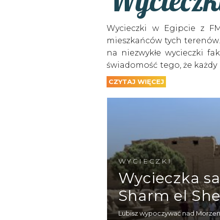
Wycieczk
Wycieczki w Egipcie z FM
mieszkańców tych terenów. 
na niezwykłe wycieczki fa
świadomość tego, że każdy 
mógł znaleźć formę odpoc
CZYTAJ WIĘCEJ
Z kurortów położonych na
kwestia kilku godzin. N
pokładzie. Z Sharm el Sheik
Jeśli są to twoje pierws
własne oczy zobaczyć mask
WYCIECZKI
Piramidy Cheopsa. Nie bez p
Wycieczka s
Jeśli zależy ci na chłonięci
Sharm el She
się Luksor. W trakcie dwud
największego muzeum świat
Lubisz wypoczywać nad Morzem