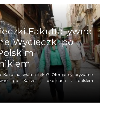
miasta i jego okolic możesz liczyć na
owej klasy zabytki z różnych epok, od
decyduje o ogromnej popularnosci Kairu.
ieczki Fakultatywne
ne Wycieczki po
 Polskim
nikiem
o Kairu na własną rękę? Oferujemy prywatne
atywne po Kairze i okolicach z polskim