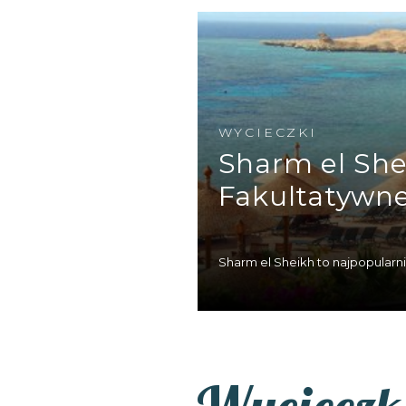
Jeżeli przylecisz bezpośr
niepowtarzalna oriental
starożytności poprzez średn
WYCIECZKI
Sharm el She
Fakultatywn
Sharm el Sheikh to najpopularnie