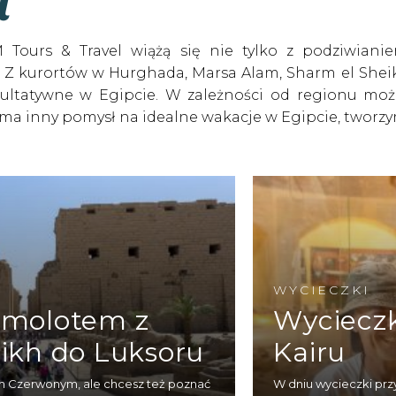
i
 Tours & Travel wiążą się nie tylko z podziwianie
Z kurortów w Hurghada, Marsa Alam, Sharm el Sheik i
kultatywne w Egipcie. W zależności od regionu moż
ma inny pomysł na idealne wakacje w Egipcie, tworzym
zynku odpowiadającą jego zainteresowaniom.
 zachodnim wybrzeżu Morza Czerwonego, jak Hurghad
a miejsce dojedziesz klimatyzowanym autobusem
h do stolicy Egiptu za to dolecisz z miejscowego lotni
ze wczasy w Egipcie, obowiązkowo musisz zobaczyć
ę tego faraona. W Gizie z kolei przekonasz się jak 
WYCIECZKI
rzyczyny nazywa się ją Wielką Piramidą.
amolotem z
Wycieczk
u jak największej ilości widoków ruin starożytnej archi
ikh do Luksoru
Kairu
niowej wycieczki po Mieście Pałaców, z pewnością uda 
a na świeżym powietrzu. Przejdziesz się Doliną Kró
 Czerwonym, ale chcesz też poznać
W dniu wycieczki prz