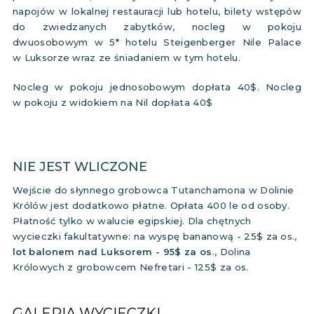
napojów w lokalnej restauracji lub hotelu, bilety wstępów
do zwiedzanych zabytków, nocleg w pokoju
dwuosobowym w 5* hotelu Steigenberger Nile Palace
w Luksorze wraz ze śniadaniem w tym hotelu.
Nocleg w pokoju jednosobowym dopłata 40$. Nocleg
w pokoju z widokiem na Nil dopłata 40$
NIE JEST WLICZONE
Wejście do słynnego grobowca Tutanchamona w Dolinie
Królów jest dodatkowo płatne. Opłata 400 le od osoby.
Płatność tylko w walucie egipskiej. Dla chętnych
wycieczki fakultatywne: na wyspę bananową - 25$ za os.,
lot balonem nad Luksorem - 95$ za os
., Dolina
Królowych z grobowcem Nefretari - 125$ za os.
GALERIA WYCIECZKI