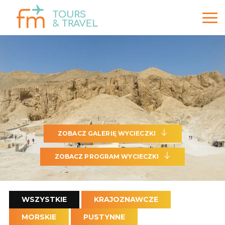
ZOBACZ GALERIĘ WYCIECZKI
ZOBACZ PROGRAM WYCIECZKI
WSZYSTKIE
KRAJOZNAWCZE
MORSKIE
PUSTYNNE