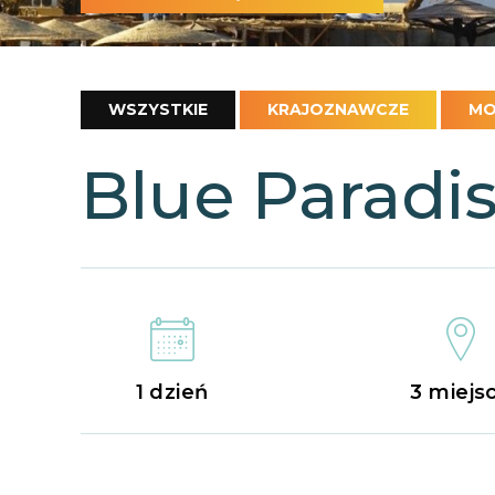
WSZYSTKIE
KRAJOZNAWCZE
MO
Blue Paradi
1 dzień
3 miejs