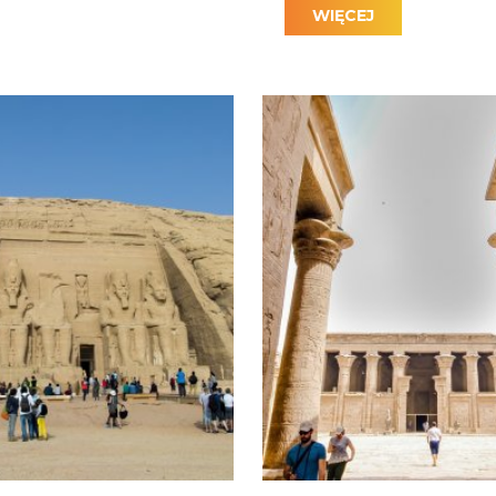
czyć słynne piramidy podczas wakacji w Marsa Alam. Ta w
WIĘCEJ
 z Marsa Alam
dostępne są prywatne wycieczki fakultatywne z Marsa Alam
odnikiem.
ać Egipt w wygodnym tempie, z indywidualnym transporte
rać wycieczki fakulta