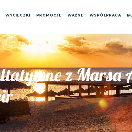
WYCIECZKI
PROMOCJE
WAŻNE
WSPÓŁPRACA
B
ltatywne z Marsa 
ir