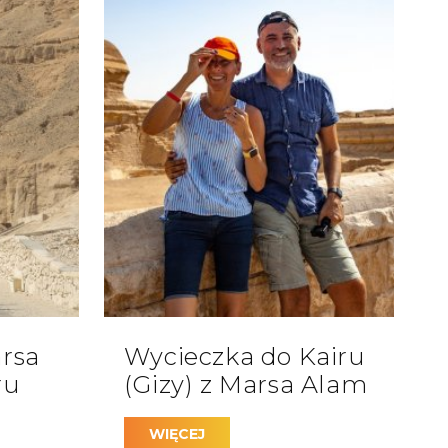
yjazdu można zwiedzić:
ymi:
rsa
Wycieczka do Kairu
ru
(Gizy) z Marsa Alam
WIĘCEJ