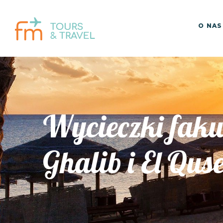
O NAS
Wycieczki faku
Ghalib i El Quse