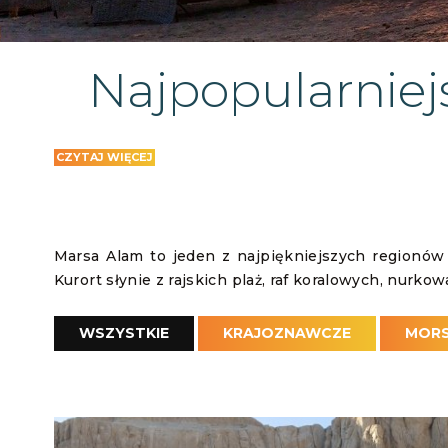
Najpopularniej
CZYTAJ WIĘCEJ
Marsa Alam to jeden z najpiękniejszych regionó
Kurort słynie z rajskich plaż, raf koralowych, nurko
Wakacje w Marsa Alam to jednak nie tylko wypoczy
w Egipcie. Turyści chętnie wybierają wycieczki z
WSZYSTKIE
KRAJOZNAWCZE
MORS
najsłynniejsze zabytki faraonów.
Najpopularniejsze w