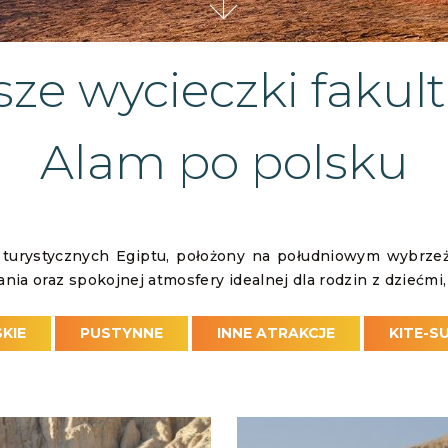
sze wycieczki fakul
Alam po polsku
w turystycznych Egiptu, położony na południowym wybrz
wania oraz spokojnej atmosfery idealnej dla rodzin z dziećm
nek nad morzem. Region jest również doskonałą bazą wyp
 Marsa Alam do Luksoru, Kairu, Asuanu czy Abu Simbel, a
KIE
PUSTYNNE
INNE ATRAKCJE
KITE-S
ycieczki fakultatywne