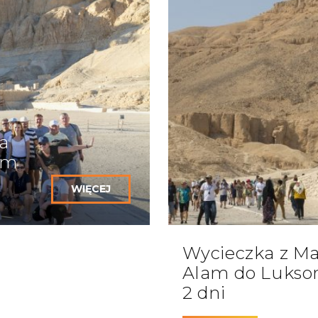
Marsa Alam
rsa Alam jest całodniowa wycieczka do Luksoru. Podczas w
a
jest w formie grupowej z polskojęzycznym przewodnikiem.
im
WIĘCEJ
rsa Alam
czka do Kairu z Marsa Alam
. Program obejmuje między inn
Wycieczka z Ma
Alam do Lukso
2 dni