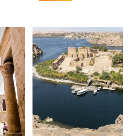
ycieczka jest realizowana jest w formie grupowej
, takie jak:
m i elastycznym planem podróży.
tywne w Marsa Alam?