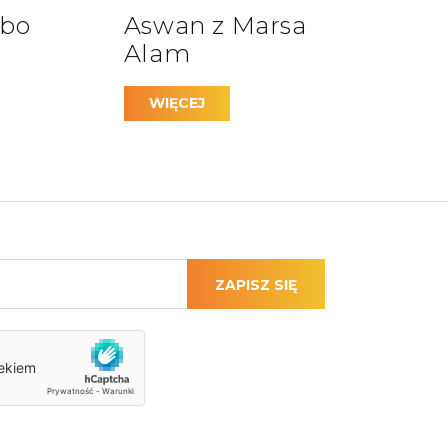
mbo
Aswan z Marsa
Alam
WIĘCEJ
olsku
zycznym przewodnikiem. Dzięki temu zwiedzanie
ZAPISZ SIĘ
żniejszych atrakcji kraju faraonów.