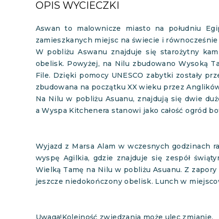
OPIS WYCIECZKI
Aswan to malownicze miasto na południu Egip
zamieszkanych miejsc na świecie i równocześnie 
W pobliżu Aswanu znajduje się starożytny kami
obelisk. Powyżej, na Nilu zbudowano Wysoką T
File. Dzięki pomocy UNESCO zabytki zostały prze
zbudowana na początku XX wieku przez Anglików 
Na Nilu w pobliżu Asuanu, znajdują się dwie duż
a Wyspa Kitchenera stanowi jako całość ogród bo
Wyjazd z Marsa Alam w wczesnych godzinach ra
wyspę Agilkia, gdzie znajduje się zespół świąt
Wielką Tamę na Nilu w pobliżu Asuanu. Z zapory 
jeszcze niedokończony obelisk. Lunch w miejsco
Uwaga!Kolejność zwiedzania może ulec zmianie.