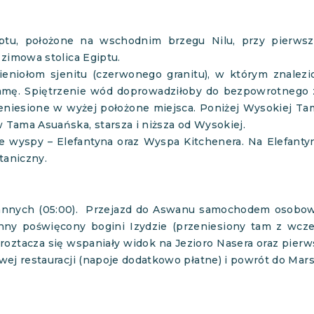
tu, położone na wschodnim brzegu Nilu, przy pierwsze
zimowa stolica Egiptu.
eniołom sjenitu (czerwonego granitu), w którym znalez
amę. Spiętrzenie wód doprowadziłoby do bezpowrotnego 
niesione w wyżej położone miejsca. Poniżej Wysokiej Tamy
Tama Asuańska, starsza i niższa od Wysokiej.
e wyspy – Elefantyna oraz Wyspa Kitchenera. Na Elefantyni
taniczny.
nnych (05:00). Przejazd do Aswanu samochodem osobowy
ynny poświęcony bogini Izydzie (przeniesiony tam z wcze
roztacza się wspaniały widok na Jezioro Nasera oraz pierws
wej restauracji (napoje dodatkowo płatne) i powrót do Mar