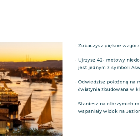
Zobaczysz piękne wzgórza
Ujrzysz 42- metowy niedo
jest jednym z symboli As
Odwiedzisz położoną na ma
światynia zbudowana w kl
Staniesz na olbrzymich ro
wspaniały widok na Jezior