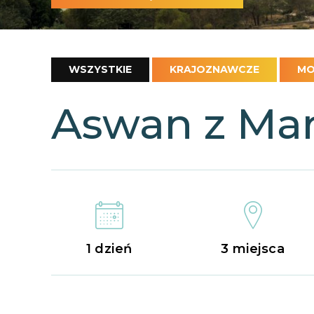
WSZYSTKIE
KRAJOZNAWCZE
MO
Aswan z Ma
1 dzień
3 miejsca