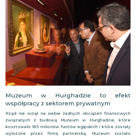
Muzeum w Hurghadzie to efekt
współpracy z sektorem prywatnym
Rząd nie wziął na siebie żadnych obciążeń finansowych
związanych z budową Muzeum w Hurghadzie, które
kosztowało 185 milionów funtów egipskich i które zostały
wyłożone przez firmę partnerską. Muzeum zostało