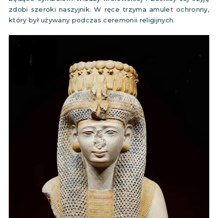
zdobi szeroki naszyjnik. W ręce trzyma amulet ochronny,
który był używany podczas ceremonii religijnych.