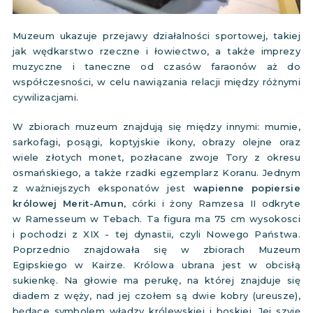
Muzeum ukazuje przejawy działalności sportowej, takiej
jak wędkarstwo rzeczne i łowiectwo, a także imprezy
muzyczne i taneczne od czasów faraonów aż do
współczesności, w celu nawiązania relacji między różnymi
cywilizacjami.
W zbiorach muzeum znajdują się między innymi: mumie,
sarkofagi, posągi, koptyjskie ikony, obrazy olejne oraz
wiele złotych monet, pozłacane zwoje Tory z okresu
osmańskiego, a także rzadki egzemplarz Koranu. Jednym
z ważniejszych eksponatów jest
wapienne popiersie
królowej Merit-Amun
, córki i żony Ramzesa II odkryte
w Ramesseum w Tebach. Ta figura ma 75 cm wysokosci
i pochodzi z XIX - tej dynastii, czyli Nowego Państwa.
Poprzednio znajdowała się w zbiorach Muzeum
Egipskiego w Kairze. Królowa ubrana jest w obcisłą
sukienkę. Na głowie ma perukę, na której znajduje się
diadem z węży, nad jej czołem są dwie kobry (ureusze),
będące symbolem władzy królewskiej i boskiej. Jej szyję