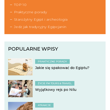
TOP 10
Praktyczne porady
Starożytny Egipt i archeologia
Jedz jak tradycyjny Egipcjanin
POPULARNE WPISY
PRAKTYCZNE PORADY
Jakie się spakować do Egiptu?
ŻYCIE FM TOURS & TRAVEL
Wyjątkowy rejs po Nilu
ATRAKCJE