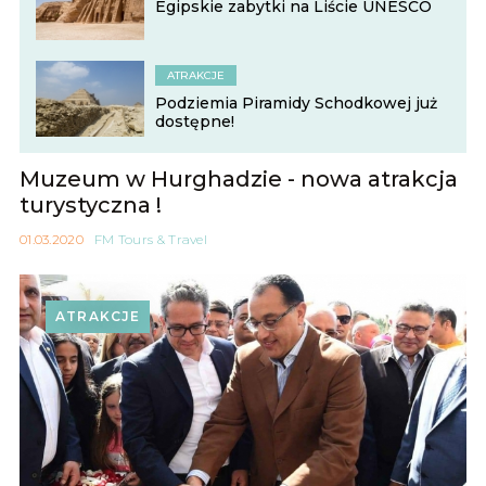
Egipskie zabytki na Liście UNESCO
ATRAKCJE
Podziemia Piramidy Schodkowej już
dostępne!
Muzeum w Hurghadzie - nowa atrakcja
turystyczna !
01.03.2020
FM Tours & Travel
ATRAKCJE