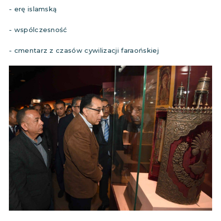
- erę islamską
- wspólczesność
- cmentarz z czasów cywilizacji faraońskiej