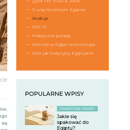
Życie FM Tours & Travel
O współczesnym Egipcie
Atrakcje
TOP 10
Praktyczne porady
Starożytny Egipt i archeologia
Jedz jak tradycyjny Egipcjanin
cie
POPULARNE WPISY
ków,
PRAKTYCZNE PORADY
ego
Jakie się
spakować do
 się
Egiptu?