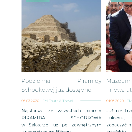
Podziemia Piramidy
Muzeum
Schodkowej już dostępne!
- nowa at
05.03.2020
FM Tours & Travel
01.03.2020
FM
Najstarsza ze wszystkich piramid
Już nie tr
PIRAMIDA SCHODKOWA
Luksoru,
w Sakkarze już po zewnętrznym
zobaczyć m