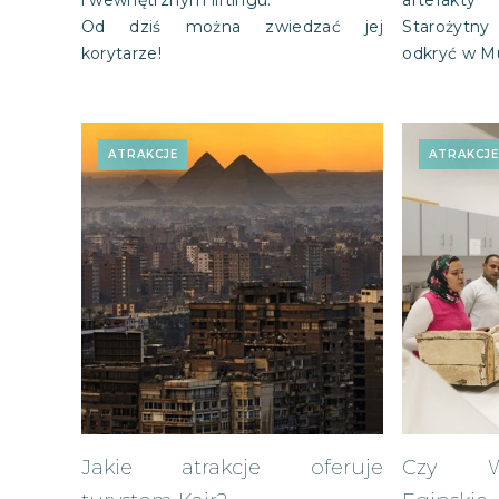
i wewnętrznym liftingu.
artefakt
Od dziś można zwiedzać jej
Starożytny
korytarze!
odkryć w M
ATRAKCJE
ATRAKCJ
Jakie atrakcje oferuje
Czy W