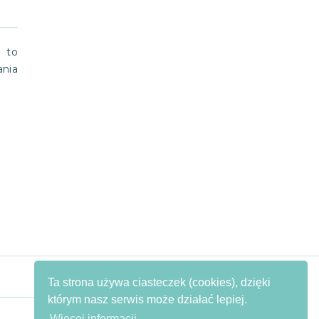
 to
ania
Ta strona używa ciasteczek (cookies), dzięki
którym nasz serwis może działać lepiej.
ZAPISZ SIĘ
Więcej informacji