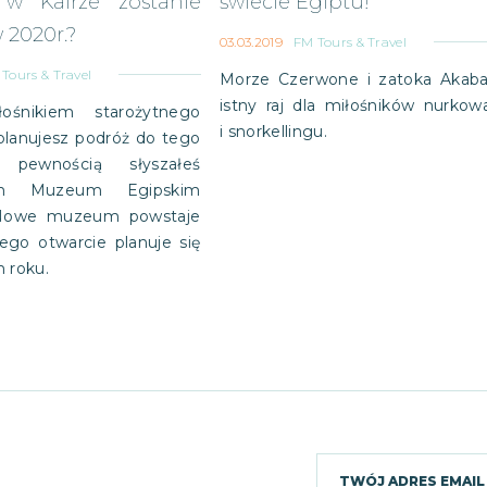
 w Kairze zostanie
świecie Egiptu!
 2020r.?
03.03.2019
FM Tours & Travel
Tours & Travel
Morze Czerwone i zatoka Akaba
istny raj dla miłośników nurkow
łośnikiem starożytnego
i snorkellingu.
planujesz podróż do tego
 pewnością słyszałeś
im Muzeum Egipskim
 Nowe muzeum powstaje
jego otwarcie planuje się
 roku.