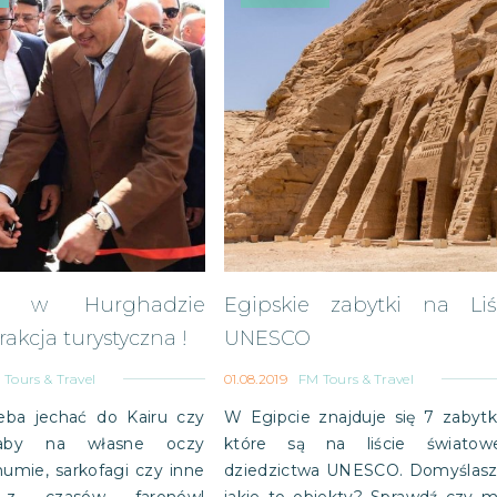
 w Hurghadzie
Egipskie zabytki na Liś
rakcja turystyczna !
UNESCO
 Tours & Travel
01.08.2019
FM Tours & Travel
zeba jechać do Kairu czy
W Egipcie znajduje się 7 zabyt
 aby na własne oczy
które są na liście światow
umie, sarkofagi czy inne
dziedzictwa UNESCO. Domyślasz