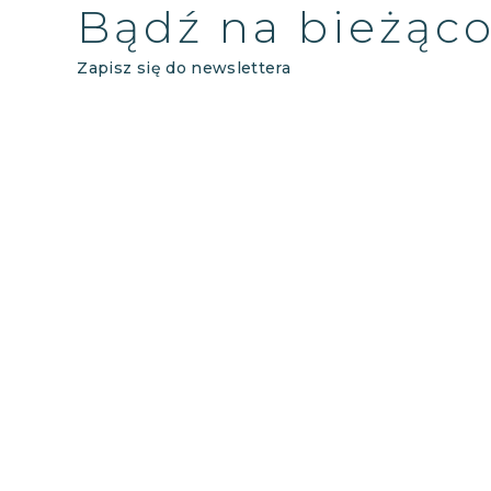
Bądź na bieżąc
Zapisz się do newslettera
WYCIECZKI
O NAS
WAŻNE
WSPÓŁPRACA
B
POLITYKA PRYWATNOŚCI
EGIPT PO POLSKU
Copyright © 2017 FM Tours & Travel