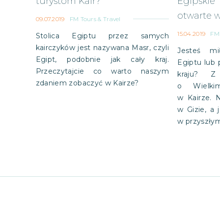
turystom Kair?
Egipskie
otwarte w
09.07.2019
FM Tours & Travel
15.04.2019
FM 
Stolica Egiptu przez samych
kairczyków jest nazywana Masr, czyli
Jesteś mi
Egipt, podobnie jak cały kraj.
Egiptu lub 
Przeczytajcie co warto naszym
kraju? Z
zdaniem zobaczyć w Kairze?
o Wielk
w Kairze.
w Gizie, a 
w przyszłym