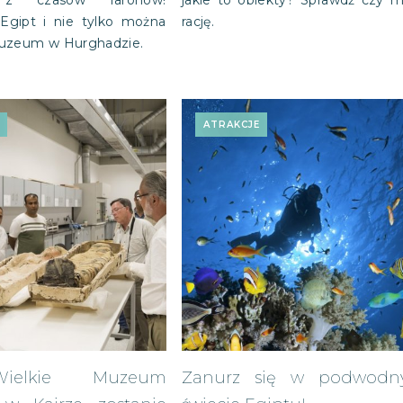
y z czasów faronów!
jakie to obiekty? Sprawdź czy 
 Egipt i nie tylko można
rację.
uzeum w Hurghadzie.
E
ATRAKCJE
ielkie Muzeum
Zanurz się w podwod