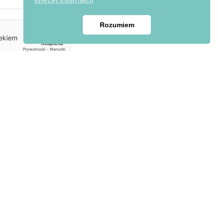
Rozumiem
MASZ PYTANIE? SKONTAKTUJ SIĘ Z NAMI!
+20 114 958 24 45
kontakt@egipt-wakacje.pl
by Agencja interaktywna - Inte
ll
ect