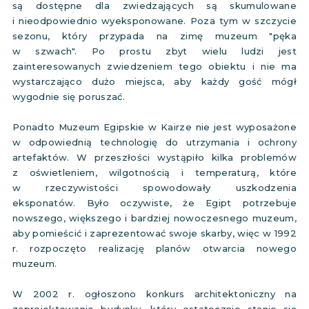
są dostępne dla zwiedzających są skumulowane
i nieodpowiednio wyeksponowane. Poza tym w szczycie
sezonu, który przypada na zimę muzeum "pęka
w szwach". Po prostu zbyt wielu ludzi jest
zainteresowanych zwiedzeniem tego obiektu i nie ma
wystarczająco dużo miejsca, aby każdy gość mógł
wygodnie się poruszać.
Ponadto Muzeum Egipskie w Kairze nie jest wyposażone
w odpowiednią technologię do utrzymania i ochrony
artefaktów. W przeszłości wystąpiło kilka problemów
z oświetleniem, wilgotnością i temperaturą, które
w rzeczywistości spowodowały uszkodzenia
eksponatów. Było oczywiste, że Egipt potrzebuje
nowszego, większego i bardziej nowoczesnego muzeum,
aby pomieścić i zaprezentować swoje skarby, więc w 1992
r. rozpoczęto realizację planów otwarcia nowego
muzeum.
W 2002 r. ogłoszono konkurs architektoniczny na
zaprojektowanie budynku, który ostatecznie stanie się