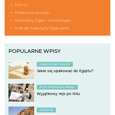
TOP 10
Praktyczne porady
Starożytny Egipt i archeologia
Jedz jak tradycyjny Egipcjanin
POPULARNE WPISY
PRAKTYCZNE PORADY
Jakie się spakować do Egiptu?
ŻYCIE FM TOURS & TRAVEL
Wyjątkowy rejs po Nilu
ATRAKCJE