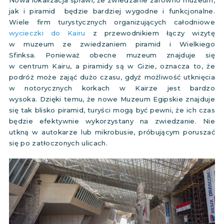
Nowa lokalizacja sprawi, że ​​zwiedzanie zarówno muzeum,
jak i piramid będzie bardziej wygodne i funkcjonalne.
Wiele firm turystycznych organizujących całodniowe
wycieczki do Kairu
z przewodnikiem łączy wizytę
w muzeum ze zwiedzaniem piramid i Wielkiego
Sfinksa. Ponieważ obecne muzeum znajduje się
w centrum Kairu, a piramidy są w Gizie, oznacza to, że
podróż może zająć dużo czasu, gdyż możliwość utknięcia
w notorycznych korkach w Kairze jest bardzo
wysoka. Dzięki temu, że nowe Muzeum Egipskie znajduje
się tak blisko piramid, turyści mogą być pewni, że ich czas
będzie efektywnie wykorzystany na zwiedzanie. Nie
utkną w autokarze lub mikrobusie, próbującym poruszać
się po zatłoczonych ulicach.