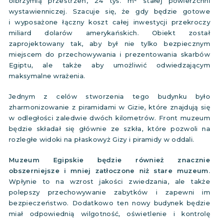
olbrzymią przestrzeń, 24 tys. m² stałej powierzchni
wystawienniczej. Szacuje się, że gdy będzie gotowe
i wyposażone łączny koszt całej inwestycji przekroczy
miliard dolarów amerykańskich. Obiekt został
zaprojektowany tak, aby był nie tylko bezpiecznym
miejscem do przechowywania i prezentowania skarbów
Egiptu, ale także aby umożliwić odwiedzającym
maksymalne wrażenia.
Jednym z celów stworzenia tego budynku było
zharmonizowanie z piramidami w Gizie, które znajdują się
w odległości zaledwie dwóch kilometrów. Front muzeum
będzie składał się głównie ze szkła, które pozwoli na
rozległe widoki na płaskowyż Gizy i piramidy w oddali.
Muzeum Egipskie będzie również znacznie
obszerniejsze i mniej zatłoczone niż stare muzeum
.
Wpłynie to na wzrost jakości zwiedzania, ale także
polepszy przechowywanie zabytków i zapewni im
bezpieczeństwo. Dodatkowo ten nowy budynek będzie
miał odpowiednią wilgotność, oświetlenie i kontrolę