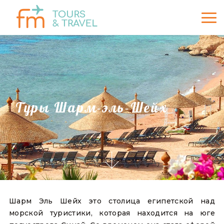
Туры Шарм-эль-Шейх
Шарм Эль Шейх это столица египетской над
морской туристики, которая находится на юге