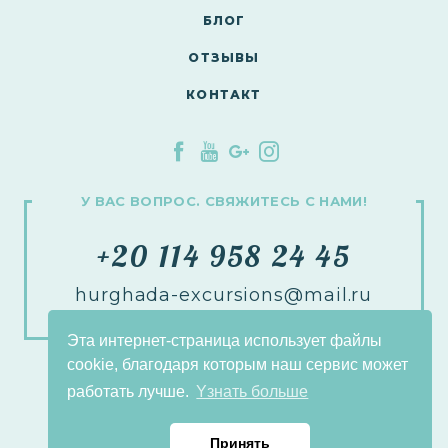
БЛОГ
ОТЗЫВЫ
КОНТАКТ
У ВАС ВОПРОС. СВЯЖИТЕСЬ С НАМИ!
+20 114 958 24 45
hurghada-excursions@mail.ru
Эта интернет-страница использует файлы
cookie, благодаря которым наш сервис может
Copyright © 2017 FM Tours & Travel
работать лучше.
Yзнать больше
by Agencja interaktywna - Inte
ll
ect
Принять