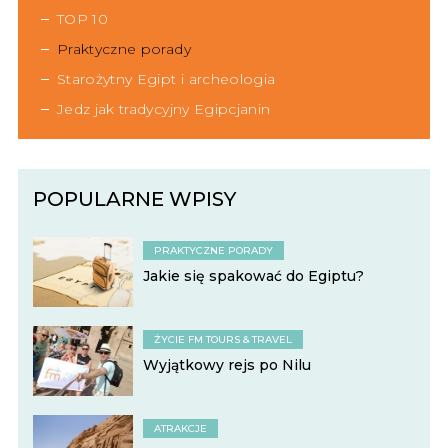
TOP 10
Praktyczne porady
Starożytny Egipt i archeologia
Jedz jak tradycyjny Egipcjanin
POPULARNE WPISY
PRAKTYCZNE PORADY
Jakie się spakować do Egiptu?
ŻYCIE FM TOURS & TRAVEL
Wyjątkowy rejs po Nilu
ATRAKCJE