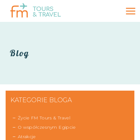
Blog
KATEGORIE BLOGA
Życie FM Tours & Travel
O współczesnym Egipcie
Atrakcje