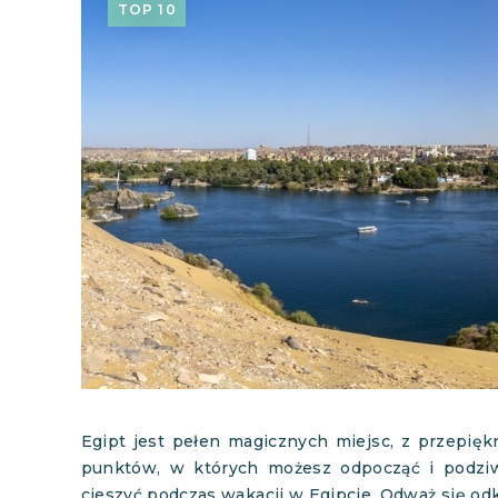
TOP 10
Egipt jest pełen magicznych miejsc, z przepięk
punktów, w których możesz odpocząć i podziwi
cieszyć podczas wakacji w Egipcie. Odważ się odkr