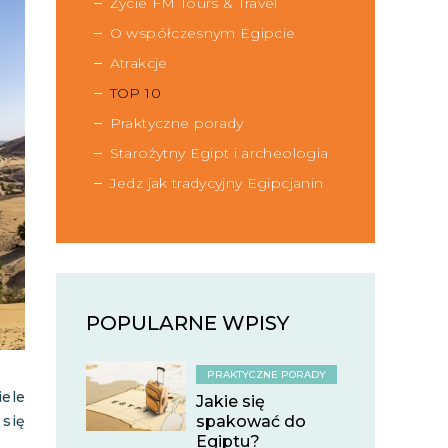
Życie FM Tours & Travel
O współczesnym Egipcie
Atrakcje
TOP 10
Praktyczne porady
Starożytny Egipt i archeologia
Jedz jak tradycyjny Egipcjanin
POPULARNE WPISY
PRAKTYCZNE PORADY
iele
Jakie się
 się
spakować do
Egiptu?