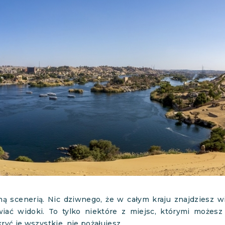
ną scenerią. Nic dziwnego, że w całym kraju znajdziesz w
ać widoki. To tylko niektóre z miejsc, którymi możesz
yć je wszystkie, nie pożałujesz.