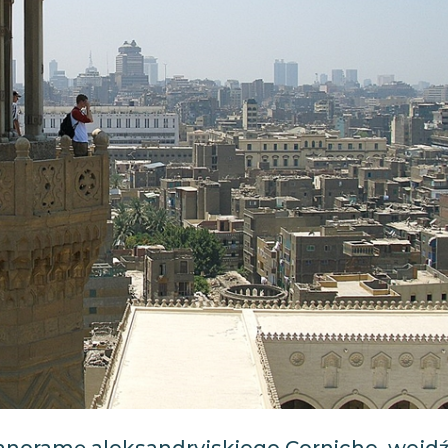
anoramę aleksandryjskiego Corniche, wejd