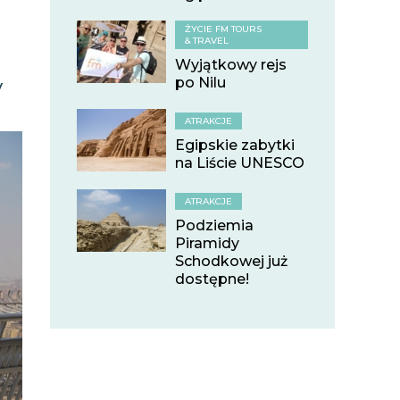
ŻYCIE FM TOURS
& TRAVEL
Wyjątkowy rejs
po Nilu
y
ATRAKCJE
Egipskie zabytki
na Liście UNESCO
ATRAKCJE
Podziemia
Piramidy
Schodkowej już
dostępne!