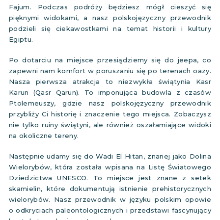
Fajum. Podczas podróży będziesz mógł cieszyć się
pięknymi widokami, a nasz polskojęzyczny przewodnik
podzieli się ciekawostkami na temat historii i kultury
Egiptu.
Po dotarciu na miejsce przesiądziemy się do jeepa, co
zapewni nam komfort w poruszaniu się po terenach oazy.
Nasza pierwsza atrakcja to niezwykła świątynia Kasr
Karun (Qasr Qarun). To imponująca budowla z czasów
Ptolemeuszy, gdzie nasz polskojęzyczny przewodnik
przybliży Ci historię i znaczenie tego miejsca. Zobaczysz
nie tylko ruiny świątyni, ale również oszałamiające widoki
na okoliczne tereny.
Następnie udamy się do Wadi El Hitan, znanej jako Dolina
Wielorybów, która została wpisana na Listę Światowego
Dziedzictwa UNESCO. To miejsce jest znane z setek
skamielin, które dokumentują istnienie prehistorycznych
wielorybów. Nasz przewodnik w języku polskim opowie
o odkryciach paleontologicznych i przedstawi fascynujący