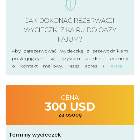
JAK DOKONAĆ REZERWACJI
WYCIECZKI Z KAIRU DO OAZY
FAJUM?
Aby zarezerwować wycieczkę z przewodnikiem
posługującym się językiem polskim, prosimy
o kontakt mailowy. Nasz adres e-mail to:
WIĘCEJ...
kontakt@egipt-wakacje.pl. Rezerwacje można
również składać telefonicznie, dzwoniąc pod
numer +201149582445 (WhatsApp). Prosimy
pamiętać, że rezerwacja musi być dokonana co
CENA
300 USD
najmniej na dwa tygodnie przed planowanym
terminem wycieczki. Dziękujemy za
za osobę
zainteresowanie!
Terminy wycieczek