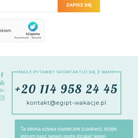
ZAPISZ SIĘ
MASZ PYTANIE? SKONTAKTUJ SIĘ Z NAMI!
+20 114 958 24 45
kontakt@egipt-wakacje.pl
Ta strona używa ciasteczek (cookies), dzięki
którym nasz serwis może działać lepiej.
by Agencja interaktywna - Inte
ll
ect