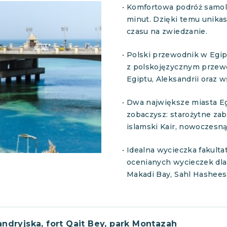
Komfortowa podróż samolo
minut. Dzięki temu unikas
czasu na zwiedzanie.
Polski przewodnik w Egip
z polskojęzycznym przewo
Egiptu, Aleksandrii oraz
Dwa największe miasta Eg
zobaczysz: starożytne zab
islamski Kair, nowoczesną
Idealna wycieczka fakulta
ocenianych wycieczek dla
Makadi Bay, Sahl Hasheesh
ndryjska, fort Qait Bey, park Montazah