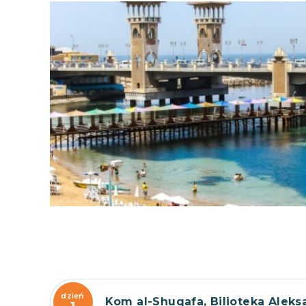
dzień
Kom al-Shuqafa, Bilioteka Aleksa