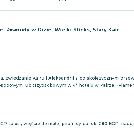
 Piramidy w Gizie, Wielki Sfinks, Stary Kair
hada, zwiedzanie Kairu i Aleksandrii z polskojęzycznym prz
osobowym lub trzyosobowym w 4* hotelu w Kairze (Flamen
GP za os., wejście do małej piramidy po ok. 280 EGP, napo